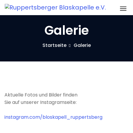
Zum
Sc
Inhalt
springen
Galerie
Startseite
Galerie
Aktuelle Fotos und Bilder finden
Sie auf unserer Instagramseite:
instagram.com/bloskapell_ruppertsberg