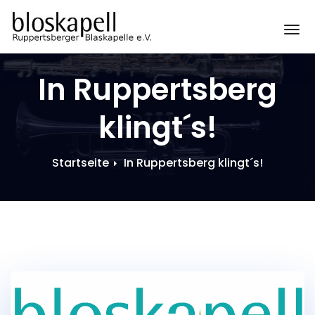
Zum
Inhalt
Sc
springen
In Ruppertsberg
klingt´s!
Startseite
In Ruppertsberg klingt´s!