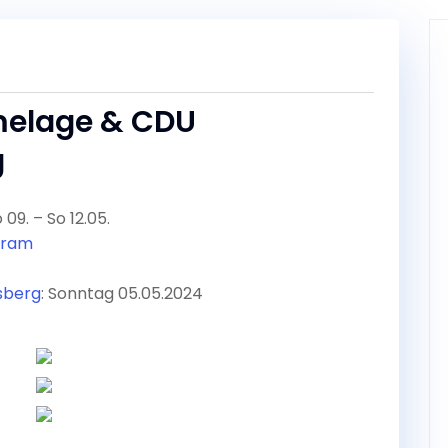
melage & CDU
g
9. – So 12.05.
gram
sberg
: Sonntag 05.05.2024