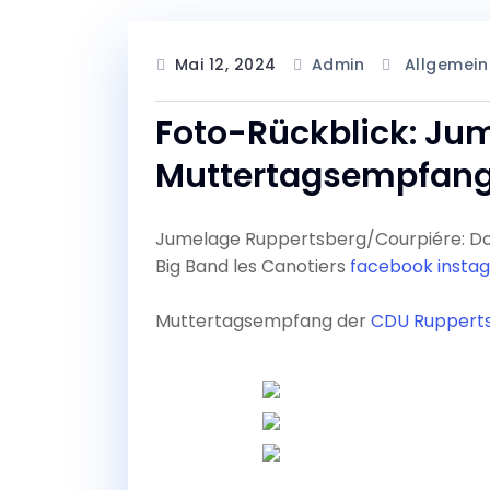
Mai 12, 2024
Admin
Allgemein
Foto-Rückblick: Ju
Muttertagsempfan
Jumelage Ruppertsberg/Courpiére: Do 0
Big Band les Canotiers
facebook
insta
Muttertagsempfang der
CDU Ruppert