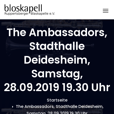
Zum
Inhalt
Sc
springen
The Ambassadors,
Stadthalle
Deidesheim,
Samstag,
28.09.2019 19.30 Uhr
Startseite
The Ambassadors, Stadthalle Deidesheim,
Samstag, 28.09.2019 19.30 Uhr